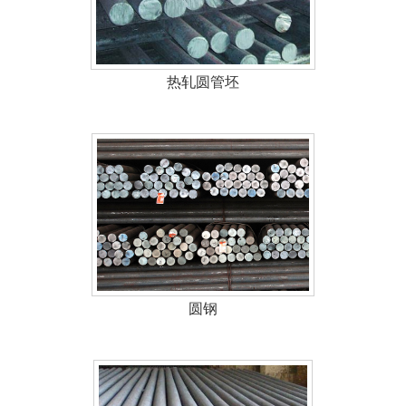
热轧圆管坯
圆钢